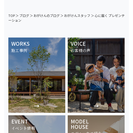
TOP
＞
ブログ
＞
おがけんのブログ
＞
おがけんスタッフ
＞
心に届く プレゼンテ
ーション
WORKS
VOICE
施工事例
お客様の声
EVENT
MODEL
HOUSE
イベント情報