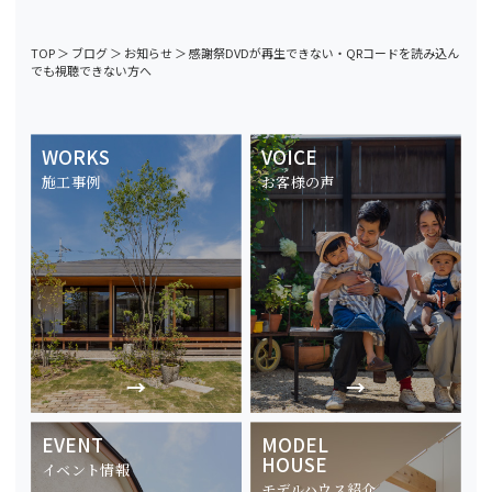
TOP
＞
ブログ
＞
お知らせ
＞
感謝祭DVDが再生できない・QRコードを読み込ん
でも視聴できない方へ
WORKS
VOICE
施工事例
お客様の声
EVENT
MODEL
HOUSE
イベント情報
モデルハウス紹介