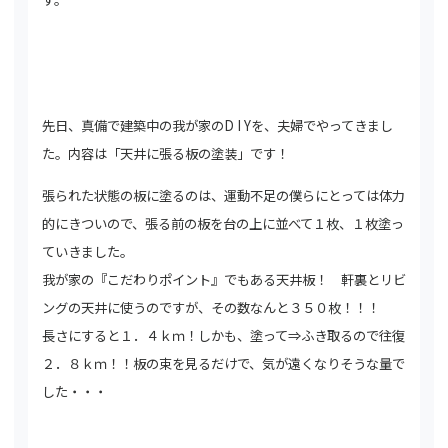
先日、真備で建築中の我が家のD I Yを、夫婦でやってきまし
た。内容は「天井に張る板の塗装」です！
張られた状態の板に塗るのは、運動不足の僕らにとっては体力
的にきついので、張る前の板を台の上に並べて１枚、１枚塗っ
ていきました。
我が家の『こだわりポイント』でもある天井板！ 軒裏とリビ
ングの天井に使うのですが、その数なんと３５０枚！！！
長さにすると１．４ｋｍ！しかも、塗って⇒ふき取るので往復
２．８ｋｍ！！板の束を見るだけで、気が遠くなりそうな量で
した・・・