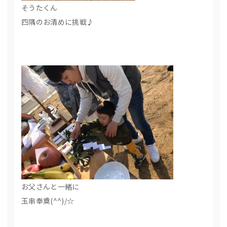
そうたくん
四隅のお清めに挑戦♪
お父さんと一緒に
玉串奉奠(^^)/☆