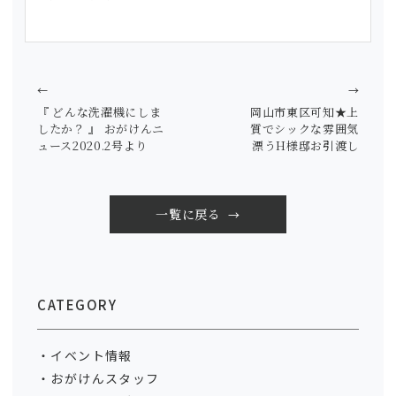
←
→
『 どんな洗濯機にしま
岡山市東区可知★上
したか？ 』 おがけんニ
質でシックな雰囲気
ュース2020.2号より
漂うH様邸お引渡し
一覧に戻る
CATEGORY
イベント情報
おがけんスタッフ