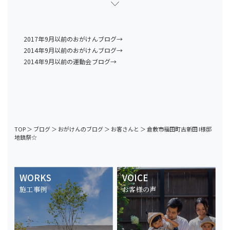
2017年9月以前のおがけんブログ→
2014年9月以前のおがけんブログ→
2014年9月以前の運動会ブログ→
TOP
＞
ブログ
＞
おがけんのブログ
＞
お客さんと
＞
倉敷市福田町古新田 I様邸
地鎮祭☆
WORKS
VOICE
施工事例
お客様の声