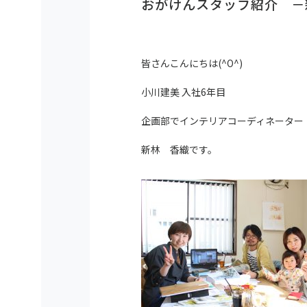
おがけんスタッフ紹介 －
皆さんこんにちは(^O^)
小川建美 入社6年目
企画部でインテリアコーディネーター
新林 香織です。