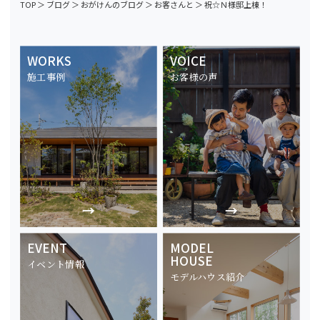
TOP
＞
ブログ
＞
おがけんのブログ
＞
お客さんと
＞
祝☆Ｎ様邸上棟！
WORKS
VOICE
施工事例
お客様の声
EVENT
MODEL
HOUSE
イベント情報
モデルハウス紹介