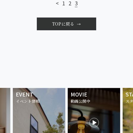
<
1
2
3
TOPに戻る
EVENT
MOVIE
ST
イベント情報
動画公開中
ス