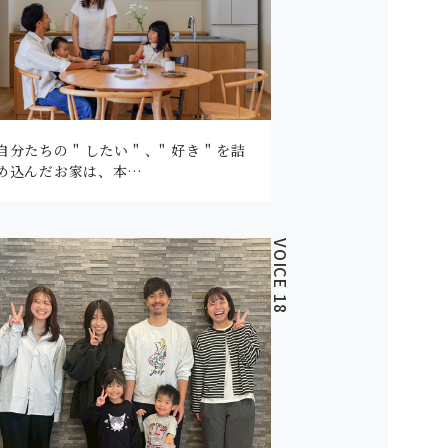
自分たちの " したい " 、" 好き " を詰
め込んだお家は、本…
VOICE 18