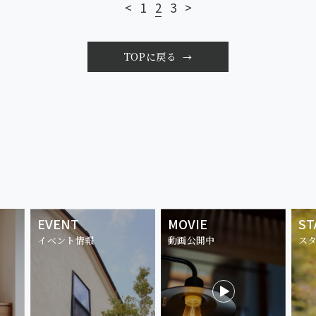
<
1
2
3
>
TOPに戻る
EVENT
MOVIE
ST
イベント情報
動画公開中
ス