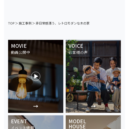
TOP
＞
施工事例
＞
非日常感漂う、レトロモダンな木の家
MOVIE
VOICE
動画公開中
お客様の声
EVENT
MODEL
HOUSE
イベント情報